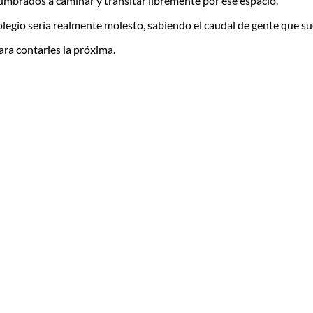
tumbrados a caminar y transitar libremente por ese espacio.
olegio sería realmente molesto, sabiendo el caudal de gente que sue
ra contarles la próxima.