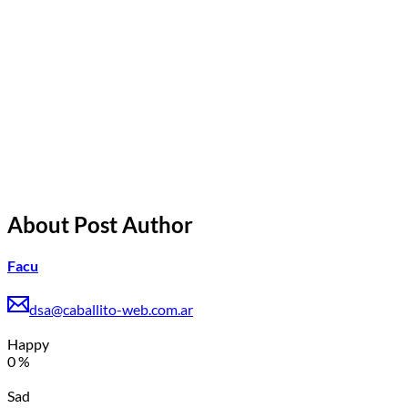
About Post Author
Facu
dsa@caballito-web.com.ar
Happy
0
%
Sad