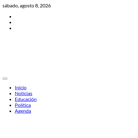
Skip
sábado, agosto 8, 2026
to
Twitter
content
Facebook
Instagram
Inicio
Noticias
Educación
Política
Agenda