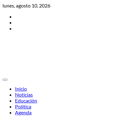
Skip
lunes, agosto 10, 2026
to
Twitter
content
Facebook
Instagram
Inicio
Noticias
Educación
Política
Agenda