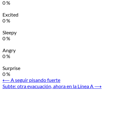
0
%
Excited
0
%
Sleepy
0
%
Angry
0
%
Surprise
0
%
Navegación
⟵
A seguir pisando fuerte
Subte: otra evacuación, ahora en la Línea A
⟶
de
entradas