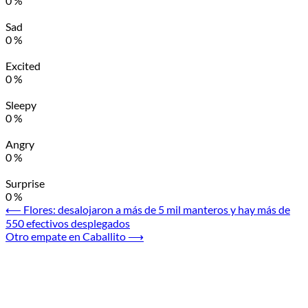
0
%
Sad
0
%
Excited
0
%
Sleepy
0
%
Angry
0
%
Surprise
0
%
Navegación
⟵
Flores: desalojaron a más de 5 mil manteros y hay más de
550 efectivos desplegados
de
Otro empate en Caballito
⟶
entradas