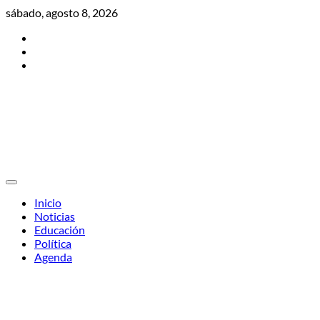
Skip
sábado, agosto 8, 2026
to
Twitter
content
Facebook
Instagram
Inicio
Noticias
Educación
Política
Agenda