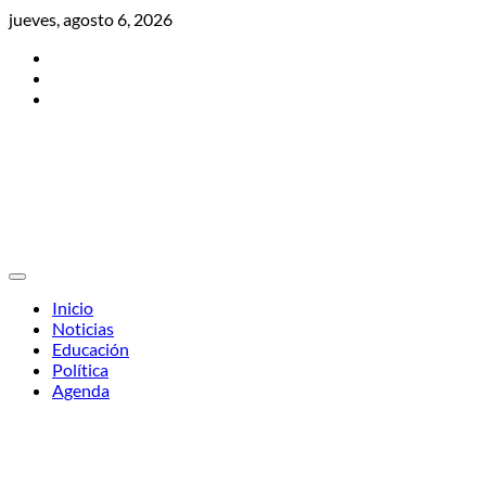
Skip
jueves, agosto 6, 2026
to
Twitter
content
Facebook
Instagram
Inicio
Noticias
Educación
Política
Agenda