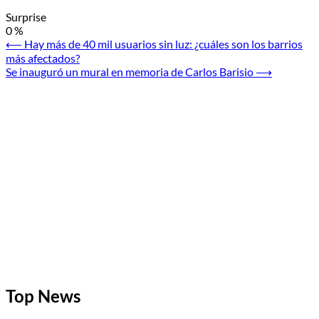
Surprise
0
%
Navegación
⟵
Hay más de 40 mil usuarios sin luz: ¿cuáles son los barrios
más afectados?
de
Se inauguró un mural en memoria de Carlos Barisio
⟶
entradas
Top News