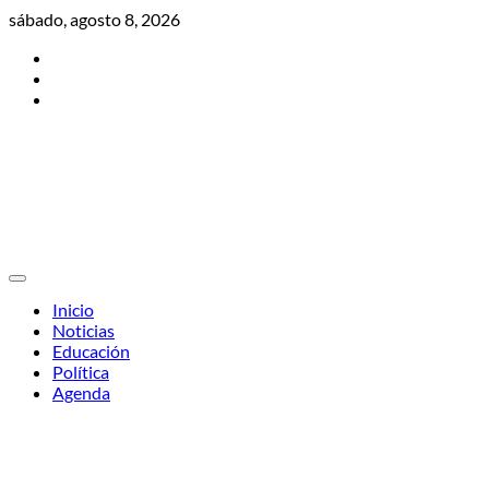
Skip
sábado, agosto 8, 2026
to
Twitter
content
Facebook
Instagram
Inicio
Noticias
Educación
Política
Agenda