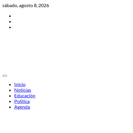
Skip
sábado, agosto 8, 2026
to
Twitter
content
Facebook
Instagram
Inicio
Noticias
Educación
Política
Agenda