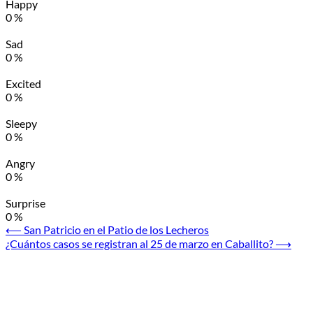
Happy
0
%
Sad
0
%
Excited
0
%
Sleepy
0
%
Angry
0
%
Surprise
0
%
Navegación
⟵
San Patricio en el Patio de los Lecheros
¿Cuántos casos se registran al 25 de marzo en Caballito?
⟶
de
entradas