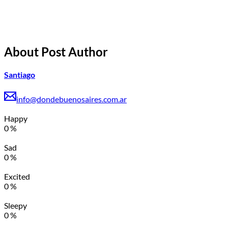
About Post Author
Santiago
info@dondebuenosaires.com.ar
Happy
0
%
Sad
0
%
Excited
0
%
Sleepy
0
%