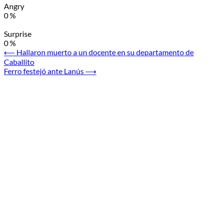
Angry
0
%
Surprise
0
%
Navegación
⟵
Hallaron muerto a un docente en su departamento de
Caballito
de
Ferro festejó ante Lanús
⟶
entradas