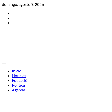
Skip
domingo, agosto 9, 2026
to
Twitter
content
Facebook
Instagram
Inicio
Noticias
Educación
Política
Agenda