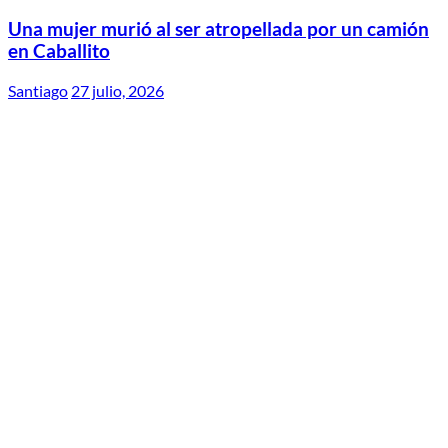
Una mujer murió al ser atropellada por un camión
en Caballito
Santiago
27 julio, 2026