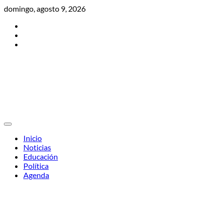
Skip
domingo, agosto 9, 2026
to
Twitter
content
Facebook
Instagram
Inicio
Noticias
Educación
Política
Agenda