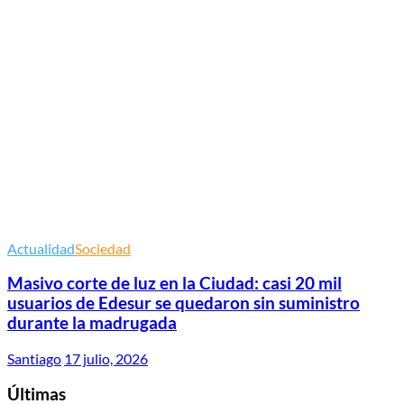
Actualidad
Sociedad
Masivo corte de luz en la Ciudad: casi 20 mil
usuarios de Edesur se quedaron sin suministro
durante la madrugada
Santiago
17 julio, 2026
Últimas