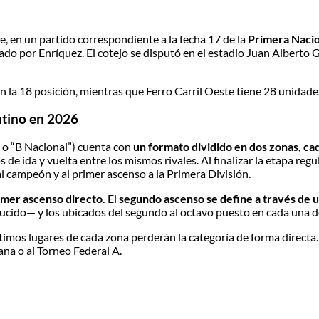
e, en un partido correspondiente a la fecha 17 de la
Primera Naci
do por Enríquez. El cotejo se disputó en el estadio Juan Alberto G
a 18 posición, mientras que Ferro Carril Oeste tiene 28 unidades, 
ntino en 2026
o “B Nacional”) cuenta con
un formato dividido en dos zonas, c
 de ida y vuelta entre los mismos rivales. Al finalizar la etapa regu
 al campeón y al primer ascenso a la Primera División.
imer ascenso directo.
El
segundo ascenso se define a través de 
ducido— y los ubicados del segundo al octavo puesto en cada una d
ltimos lugares de cada zona perderán la categoría de forma directa.
na o al Torneo Federal A.