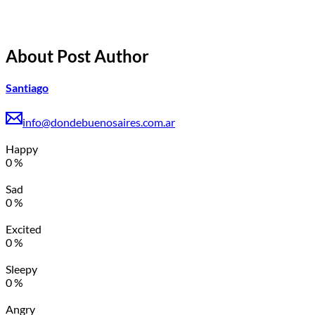
About Post Author
Santiago
info@dondebuenosaires.com.ar
Happy
0
%
Sad
0
%
Excited
0
%
Sleepy
0
%
Angry