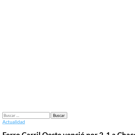
Buscar:
Actualidad
Ferro Carril Oeste venció por 2-1 a Chac