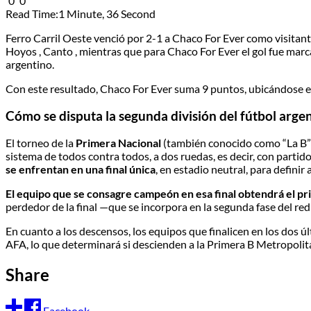
0
0
Read Time:
1 Minute, 36 Second
Ferro Carril Oeste venció por 2-1 a Chaco For Ever como visitant
Hoyos , Canto , mientras que para Chaco For Ever el gol fue marca
argentino.
Con este resultado, Chaco For Ever suma 9 puntos, ubicándose en l
Cómo se disputa la segunda división del fútbol arge
El torneo de la
Primera Nacional
(también conocido como “La B” 
sistema de todos contra todos, a dos ruedas, es decir, con partidos
se enfrentan en una final única
, en estadio neutral, para definir
El equipo que se consagre campeón en esa final obtendrá el pr
perdedor de la final —que se incorpora en la segunda fase del re
En cuanto a los descensos, los equipos que finalicen en los dos ú
AFA, lo que determinará si descienden a la Primera B Metropolita
Share
Facebook