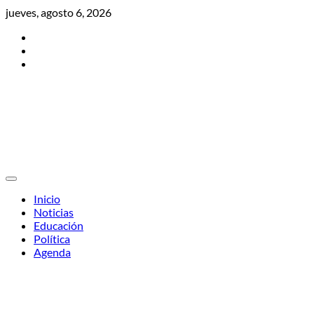
Skip
jueves, agosto 6, 2026
to
Twitter
content
Facebook
Instagram
Inicio
Noticias
Educación
Política
Agenda