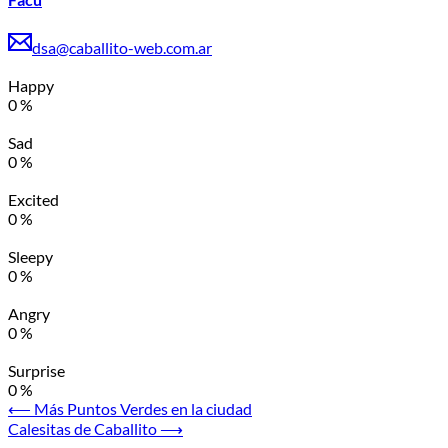
dsa@caballito-web.com.ar
Happy
0
%
Sad
0
%
Excited
0
%
Sleepy
0
%
Angry
0
%
Surprise
0
%
Navegación
⟵
Más Puntos Verdes en la ciudad
Calesitas de Caballito
⟶
de