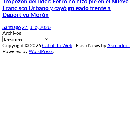
Tropezón del líder: Ferro no hizo pie en el Nuevo
Francisco Urbano y cayó goleado frente a
Deportivo Morón
Santiago
27 julio, 2026
Archivos
Copyright © 2026
Caballito Web
| Flash News by
Ascendoor
|
Powered by
WordPress
.