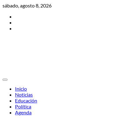
Skip
sábado, agosto 8, 2026
to
Twitter
content
Facebook
Instagram
Inicio
Noticias
Educación
Política
Agenda