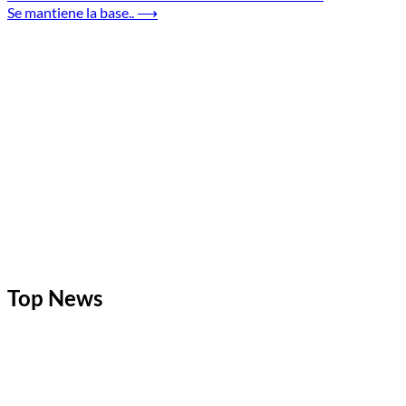
Se mantiene la base..
⟶
de
entradas
Top News