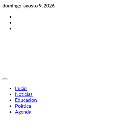
Skip
domingo, agosto 9, 2026
to
Twitter
content
Facebook
Instagram
Inicio
Noticias
Educación
Política
Agenda