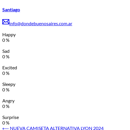
Santiago
info@dondebuenosaires.com.ar
Happy
0
%
Sad
0
%
Excited
0
%
Sleepy
0
%
Angry
0
%
Surprise
0
%
Navegación
⟵
NUEVA CAMISETA ALTERNATIVA LYON 2024