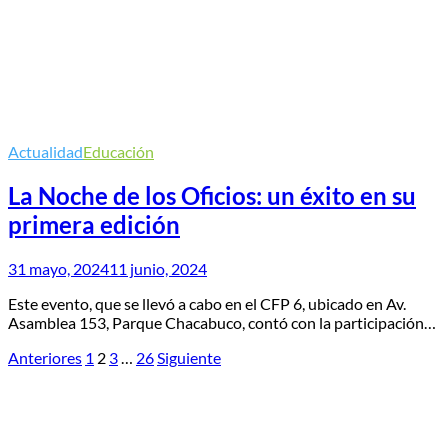
Actualidad
Educación
La Noche de los Oficios: un éxito en su
primera edición
31 mayo, 2024
11 junio, 2024
Este evento, que se llevó a cabo en el CFP 6, ubicado en Av.
Asamblea 153, Parque Chacabuco, contó con la participación…
Paginación
Anteriores
1
2
3
…
26
Siguiente
de
entradas