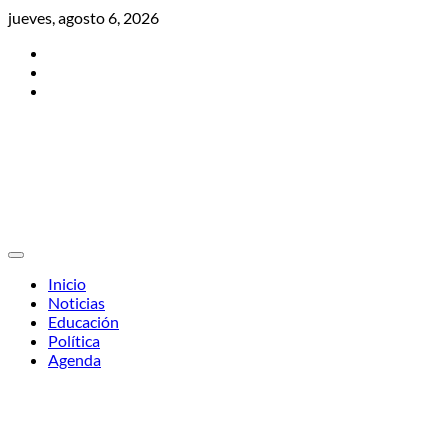
Skip
jueves, agosto 6, 2026
to
Twitter
content
Facebook
Instagram
Inicio
Noticias
Educación
Política
Agenda