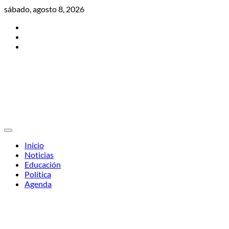
Skip
sábado, agosto 8, 2026
to
Twitter
content
Facebook
Instagram
Inicio
Noticias
Educación
Política
Agenda