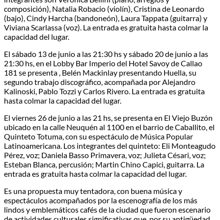
composición), Natalia Robacio (violín), Cristina de Leonardo
(bajo), Cindy Harcha (bandoneón), Laura Tappata (guitarra) y
Viviana Scarlassa (voz). La entrada es gratuita hasta colmar la
capacidad del lugar.
El sábado 13 de junio a las 21:30 hs y sábado 20 de junio a las
21:30 hs, en el Lobby Bar Imperio del Hotel Savoy de Callao
181 se presenta , Belén Mackinlay presentando Huella, su
segundo trabajo discográfico, acompañada por Alejandro
Kalinoski, Pablo Tozzi y Carlos Rivero. La entrada es gratuita
hasta colmar la capacidad del lugar.
El viernes 26 de junio a las 21 hs, se presenta en El Viejo Buzón
ubicado en la calle Neuquén al 1100 en el barrio de Caballito, el
Quinteto Totuma, con su espectáculo de Música Popular
Latinoamericana. Los integrantes del quinteto: Eli Monteagudo
Pérez, voz; Daniela Basso Primavera, voz; Julieta Césari, voz;
Esteban Blanca, percusión; Martin Chino Capici, guitarra. La
entrada es gratuita hasta colmar la capacidad del lugar.
Es una propuesta muy tentadora, con buena música y
espectáculos acompañados por la escenografía de los más
lindos y emblemáticos cafés de la ciudad que fueron escenario
de actividades culturales significativas que, por su antigüedad,