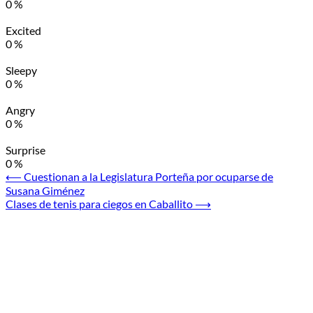
0
%
Excited
0
%
Sleepy
0
%
Angry
0
%
Surprise
0
%
Navegación
⟵
Cuestionan a la Legislatura Porteña por ocuparse de
Susana Giménez
de
Clases de tenis para ciegos en Caballito
⟶
entradas