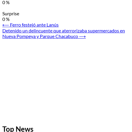
0
%
Surprise
0
%
Navegación
⟵
Ferro festejó ante Lanús
Detenido un delincuente que aterrorizaba supermercados en
de
Nueva Pompeya y Parque Chacabuco
⟶
entradas
Top News