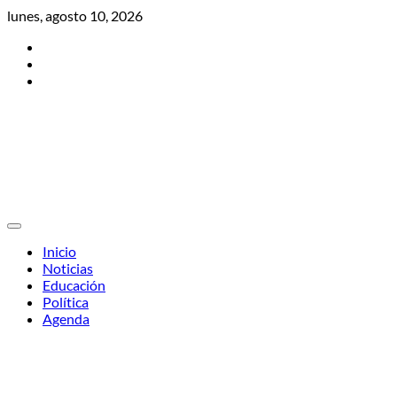
Skip
lunes, agosto 10, 2026
to
Twitter
content
Facebook
Instagram
Inicio
Noticias
Educación
Política
Agenda