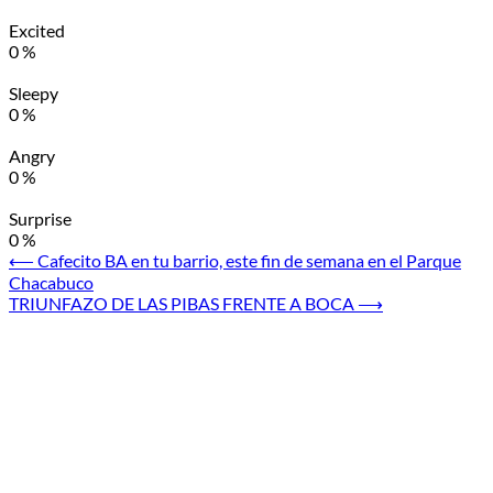
Excited
0
%
Sleepy
0
%
Angry
0
%
Surprise
0
%
Navegación
⟵
Cafecito BA en tu barrio, este fin de semana en el Parque
Chacabuco
de
TRIUNFAZO DE LAS PIBAS FRENTE A BOCA
⟶
entradas