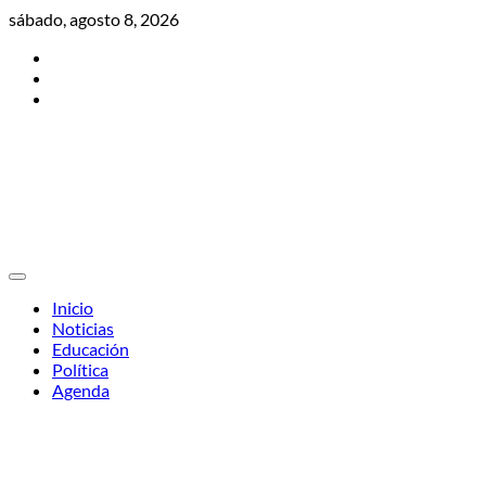
Skip
sábado, agosto 8, 2026
to
Twitter
content
Facebook
Instagram
Inicio
Noticias
Educación
Política
Agenda